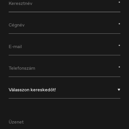
*
*
Croatia
Hrvatski
*
*
Czech Republic
Čeština
Válasszon kereskedőt!
Danmark