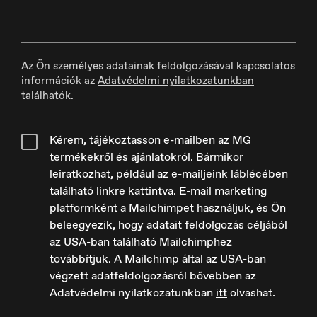
Dansk
Az Ön személyes adatainak feldolgozásával kapcsolatos
információk az
Adatvédelmi nyilatkozatunkban
találhatók.
Deutschland
Deutsch
Kérem, tájékoztasson e-mailben az MG
termékekről és ajánlatokról. Bármikor
leiratkozhat, például az e-mailjeink láblécében
található linkre kattintva. E-mail marketing
platformként a Mailchimpet használjuk, és Ön
España
Español
beleegyezik, hogy adatait feldolgozás céljából
az USA-ban található Mailchimphez
továbbítjuk. A Mailchimp által az USA-ban
végzett adatfeldolgozásról bővebben az
Adatvédelmi nyilatkozatunkban
itt
olvashat.