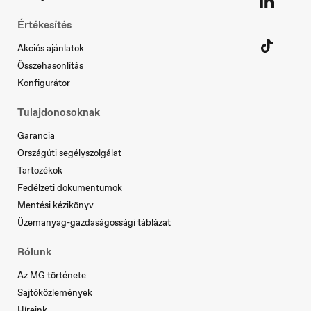
Értékesítés
Akciós ajánlatok
Österreich
Deutsch
Összehasonlítás
Konfigurátor
Tulajdonosoknak
Garancia
Országúti segélyszolgálat
Portugal
Tartozékok
Português
Fedélzeti dokumentumok
Mentési kézikönyv
Üzemanyag-gazdaságossági táblázat
Rólunk
Serbia
Az MG története
Srpski
Sajtóközlemények
Híreink