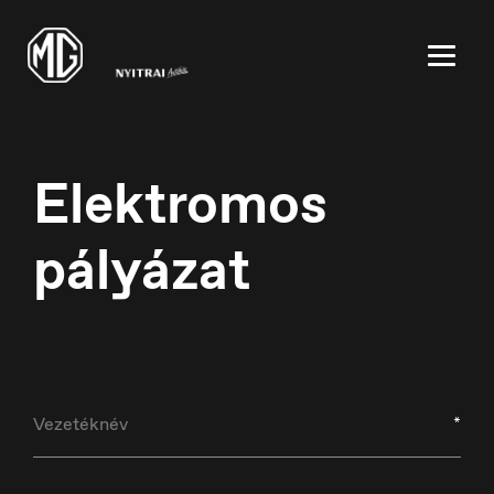
Elektromos
pályázat
België
Nederlands
*
Belgique
Français