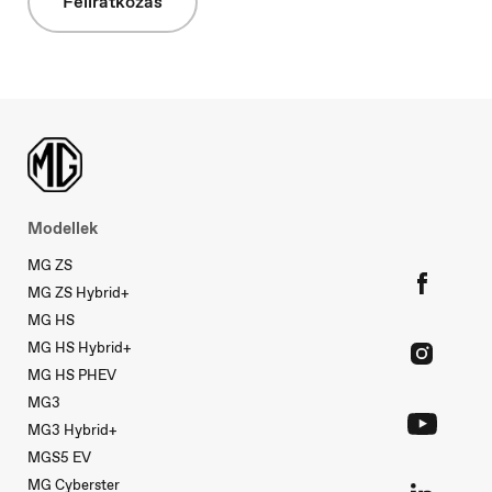
Feliratkozás
Macedonia
Македонски
Nederland
Modellek
Nederlands
MG ZS
MG ZS Hybrid+
MG HS
MG HS Hybrid+
MG HS PHEV
Norge
MG3
Norsk
MG3 Hybrid+
MGS5 EV
MG Cyberster