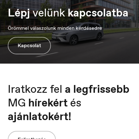
Ísland
Lépj
velünk
kapcsolatba
Íslenska
Örömmel válaszolunk minden kérdésedre
Kapcsolat
Italia
Italiano
Iratkozz fel
a legfrissebb
MG
hírekért
és
Luxembourg
Français
ajánlatokért!