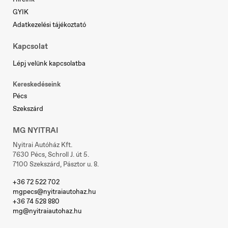
GYIK
Adatkezelési tájékoztató
Kapcsolat
Slovakia
Slovenčina
Lépj velünk kapcsolatba
Kereskedéseink
Pécs
Szekszárd
Slovenia
MG NYITRAI
Slovenščina
Nyitrai Autóház Kft.
7630 Pécs, Schroll J. út 5.
7100 Szekszárd, Pásztor u. 8.
+36 72 522 702
mgpecs@nyitraiautohaz.hu
+36 74 528 880
Sverige
mg@nyitraiautohaz.hu
Svenska