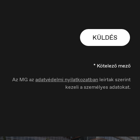
Europe
English
KÜLDÉS
France
Français
* Kötelező mező
Az MG az
adatvédelmi nyilatkozatban
leírtak szerint
kezeli a személyes adatokat.
Hungary
Magyar