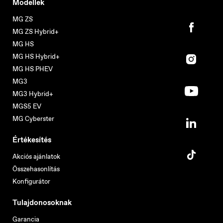
Modellek
MG ZS
MG ZS Hybrid+
MG HS
MG HS Hybrid+
MG HS PHEV
MG3
MG3 Hybrid+
MGS5 EV
MG Cyberster
Értékesítés
Akciós ajánlatok
Összehasonlítás
Konfigurátor
Tulajdonosoknak
Garancia