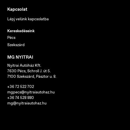
Kapcsolat
Lépj velünk kapcsolatba
Kereskedéseink
Pécs
Szekszárd
MG NYITRAI
Nyitrai Autóház Kft.
7630 Pécs, Schroll J. út 5.
7100 Szekszárd, Pásztor u. 8.
+36 72 522 702
mgpecs@nyitraiautohaz.hu
+36 74 528 880
mg@nyitraiautohaz.hu