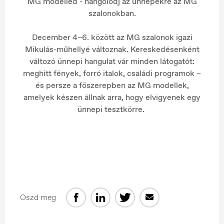
MG modelled - hangolódj az ünnepekre az MG
szalonokban.
December 4–6. között az MG szalonok igazi
Mikulás-műhellyé változnak. Kereskedésenként
változó ünnepi hangulat vár minden látogatót:
meghitt fények, forró italok, családi programok –
és persze a főszerepben az MG modellek,
amelyek készen állnak arra, hogy elvigyenek egy
ünnepi tesztkörre.
Oszd meg