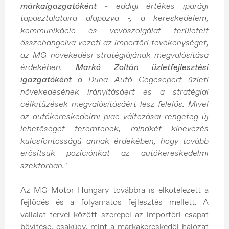
márkaigazgatóként
- eddigi értékes iparági
tapasztalataira alapozva -, a kereskedelem,
kommunikáció és vevőszolgálat területeit
összehangolva vezeti az importőri tevékenységet,
az MG növekedési stratégiájának megvalósítása
érdekében.
Markó Zoltán üzletfejlesztési
igazgatóként
a Duna Autó Cégcsoport üzleti
növekedésének irányításáért és a stratégiai
célkitűzések megvalósításáért lesz felelős. Mivel
az autókereskedelmi piac változásai rengeteg új
lehetőséget teremtenek, mindkét kinevezés
kulcsfontosságú annak érdekében, hogy tovább
erősítsük pozíciónkat az autókereskedelmi
szektorban."
Az MG Motor Hungary továbbra is elkötelezett a
fejlődés és a folyamatos fejlesztés mellett. A
vállalat tervei között szerepel az importőri csapat
bővítése, csakúgy, mint a márkakereskedői hálózat