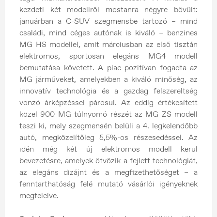
kezdeti két modellről mostanra négyre bővült:
januárban a C-SUV szegmensbe tartozó – mind
családi, mind céges autónak is kiváló – benzines
MG HS modellel, amit márciusban az első tisztán
elektromos, sportosan elegáns MG4 modell
bemutatása követett. A piac pozitívan fogadta az
MG járműveket, amelyekben a kiváló minőség, az
innovatív technológia és a gazdag felszereltség
vonzó árképzéssel párosul. Az eddig értékesített
közel 900 MG túlnyomó részét az MG ZS modell
teszi ki, mely szegmensén belüli a 4. legkelendőbb
autó, megközelítőleg 5,5%-os részesedéssel. Az
idén még két új elektromos modell kerül
bevezetésre, amelyek ötvözik a fejlett technológiát,
az elegáns dizájnt és a megfizethetőséget – a
fenntarthatóság felé mutató vásárlói igényeknek
megfelelve.