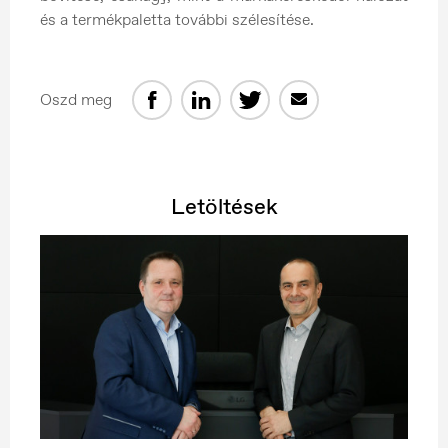
és a termékpaletta további szélesítése.
Oszd meg
Letöltések