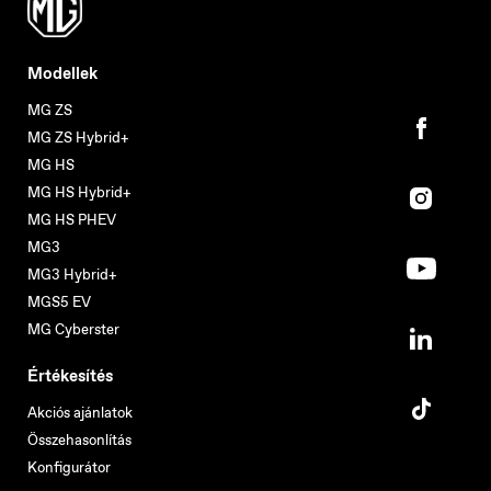
Modellek
MG ZS
MG ZS Hybrid+
MG HS
MG HS Hybrid+
MG HS PHEV
MG3
MG3 Hybrid+
MGS5 EV
MG Cyberster
Értékesítés
Akciós ajánlatok
Összehasonlítás
Konfigurátor