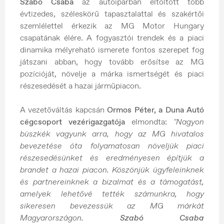
Szabó Csaba
az autóiparban eltöltött több
évtizedes, széleskörű tapasztalattal és szakértői
szemlélettel érkezik az MG Motor Hungary
csapatának élére. A fogyasztói trendek és a piaci
dinamika mélyreható ismerete fontos szerepet fog
játszani abban, hogy tovább erősítse az MG
pozícióját, növelje a márka ismertségét és piaci
részesedését a hazai járműpiacon.
A vezetőváltás kapcsán
Ormos Péter, a Duna Autó
cégcsoport vezérigazgatója
elmondta:
"Nagyon
büszkék vagyunk arra, hogy az MG hivatalos
bevezetése óta folyamatosan növeljük piaci
részesedésünket és eredményesen építjük a
brandet a hazai piacon. Köszönjük ügyfeleinknek
és partnereinknek a bizalmat és a támogatást,
amelyek lehetővé tették számunkra, hogy
sikeresen bevezessük az MG márkát
Magyarországon.
Szabó Csaba