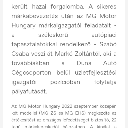
került hazai forgalomba. A sikeres
márkabevezetés után az MG Motor
Hungary márkaigazgatói feladatait -
a széleskörű autópiaci
tapasztalatokkal rendelkező - Szabó
Csaba veszi át Markó Zoltántól, aki a
továbbiakban a Duna Autó
Cégcsoporton belül üzletfejlesztési
igazgatói pozícióban folytatja
pályafutását.
Az MG Motor Hungary 2022 szeptember közepén
két modellel (MG ZS és MG EHS) megkezdte az
értékesítést az országos lefedettséget biztosító, 22
tagú márkakereskedői hálózatban. A kínálat a