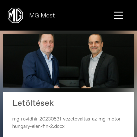
MG Most
Letöltések
mg-rovidhir-20230531-vezetovaltas-az-mg-motor-
hungary-elen-fin-2.docx