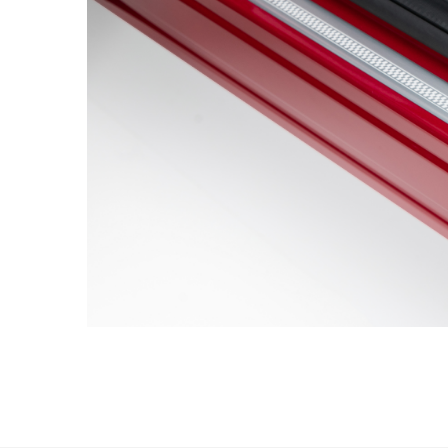
Danmark
D
Dansk
De