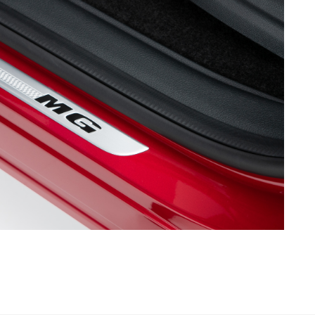
eutschland
España
utsch
Español