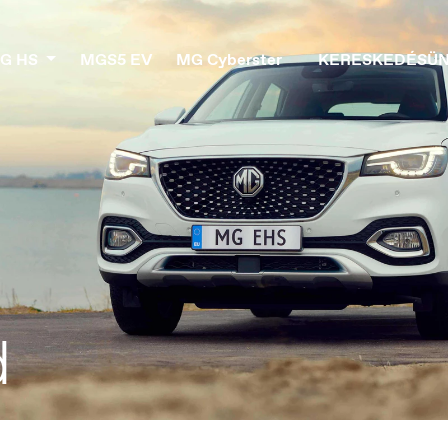
G HS
MGS5 EV
MG Cyberster
KERESKEDÉSÜ
d