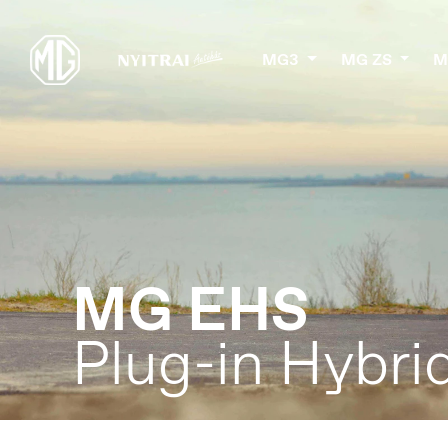
MG3
MG ZS
M
MG EHS
Plug-in Hybri