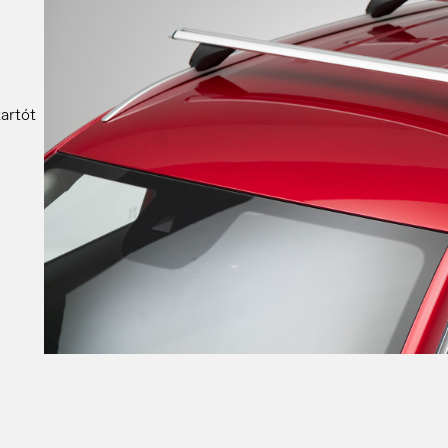
artót
ungary
Ísland
agyar
Íslenska