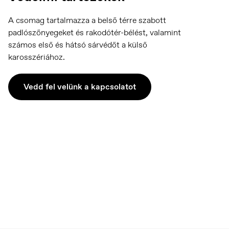
A csomag tartalmazza a belső térre szabott
padlószőnyegeket és rakodótér-bélést, valamint
számos első és hátsó sárvédőt a külső
karosszériához.
Vedd fel velünk a kapcsolatot
Europe
English