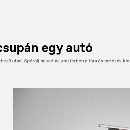
supán egy autó
ethező utad. Spórolj helyet az utastérben a túra és tartozék k