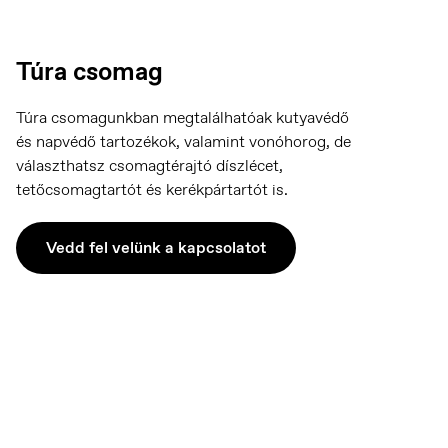
Norsk
Túra csomag
Túra csomagunkban megtalálhatóak kutyavédő
és napvédő tartozékok, valamint vonóhorog, de
választhatsz csomagtérajtó díszlécet,
tetőcsomagtartót és kerékpártartót is.
Vedd fel velünk a kapcsolatot