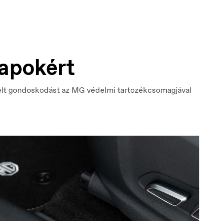
elgique
Croatia
apokért
ançais
Hrvatski
lt gondoskodást az MG védelmi tartozékcsomagjával