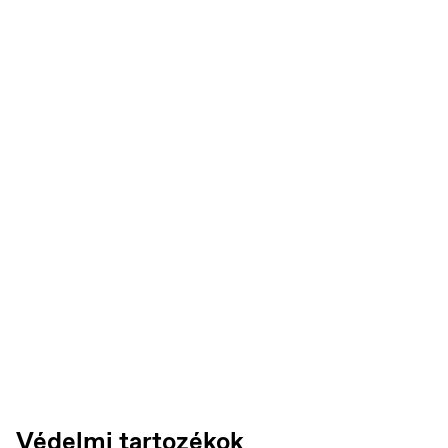
Czech Republic
Čeština
Védelmi tartozékok