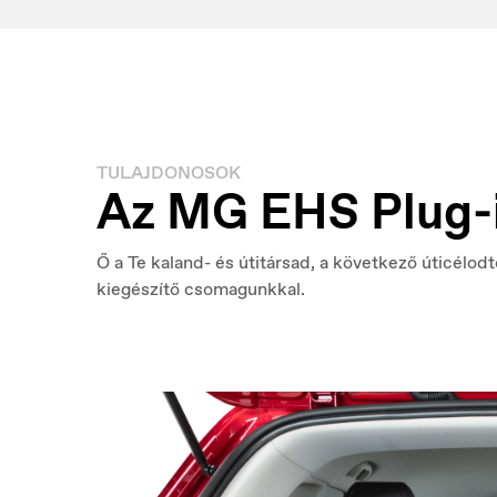
TULAJDONOSOK
Az MG EHS Plug-i
Ő a Te kaland- és útitársad, a következő úticélodt
kiegészítő csomagunkkal.
Luxembourg
M