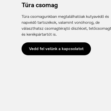
Túra csomag
Túra csomagunkban megtalálhatóak kutyavédő és
napvédő tartozékok, valamint vonóhorog, de
választhatsz csomagtérajtó díszlécet, tetőcsomagt
és kerékpártartót is.
France
H
Vedd fel velünk a kapcsolatot
Français
M