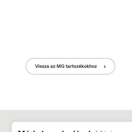
Vissza az MG tartozékokhoz
Österreich
P
Deutsch
Po