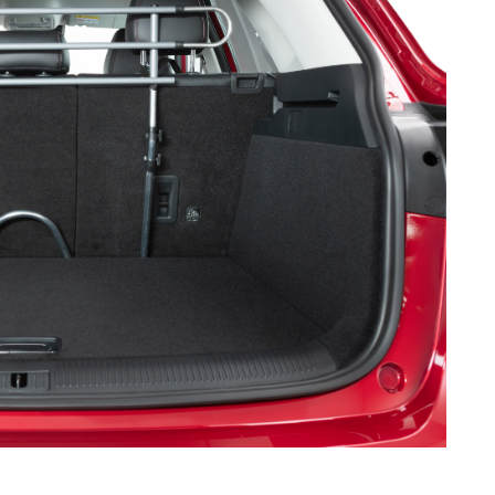
акедонски
Nederlands