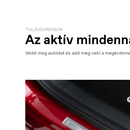
TULAJDONOSOK
België
B
Az aktív mindenn
Nederlands
Fr
Védd meg autódat és add meg neki a megérdeme